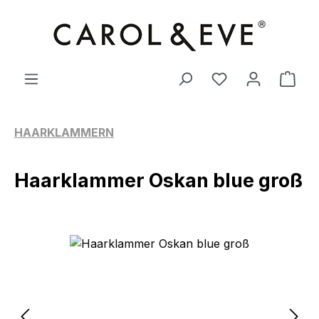
Zum Hauptinhalt springen
Ware
HAARKLAMMERN
Haarklammer Oskan blue groß
Bildergalerie überspringen