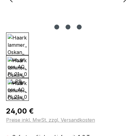
Regulärer Preis:
24,00 €
Preise inkl. MwSt. zzgl. Versandkosten