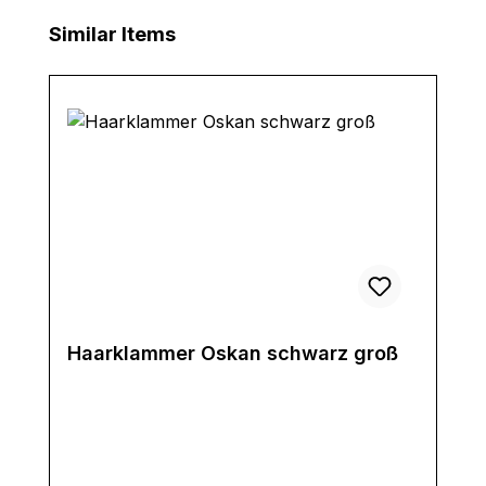
Produktgalerie überspringen
Similar Items
Haarklammer Oskan schwarz groß