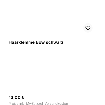
Haarklemme Bow schwarz
Regulärer Preis:
13,00 €
Preise inkl. MwSt. zzgl. Versandkosten