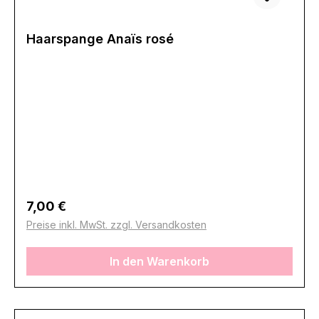
Haarspange Anaïs rosé
Regulärer Preis:
7,00 €
Preise inkl. MwSt. zzgl. Versandkosten
In den Warenkorb