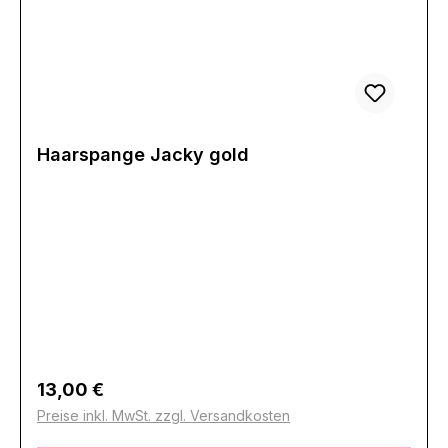
Haarspange Jacky gold
Regulärer Preis:
13,00 €
Preise inkl. MwSt. zzgl. Versandkosten