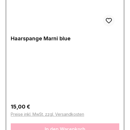
Haarspange Marni blue
Regulärer Preis:
15,00 €
Preise inkl. MwSt. zzgl. Versandkosten
In den Warenkorb