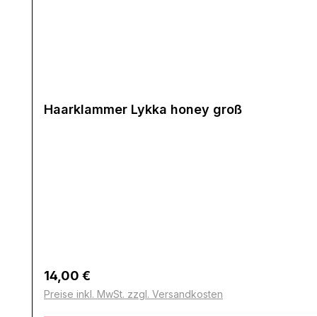
Haarklammer Lykka honey groß
Regulärer Preis:
14,00 €
Preise inkl. MwSt. zzgl. Versandkosten