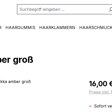
R
HAARGUMMIS
HAARKLAMMERN
HAARSCHMUCK
er groß
Regulärer Pr
16,00 
Preise inkl
Sofort ver