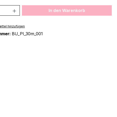
 Anzahl: Gib den gewünschten Wert ein 
In den Warenkorb
ttel hinzufügen
mmer:
BU_PI_30m_001