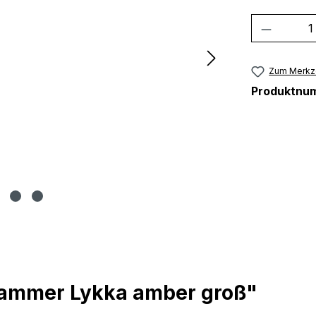
Produkt
Zum Merkze
Produktnu
lammer Lykka amber groß"