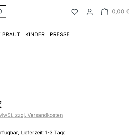
0,00 €
Ware
 BRAUT
KINDER
PRESSE
eis:
€
. MwSt. zzgl. Versandkosten
fügbar, Lieferzeit: 1-3 Tage