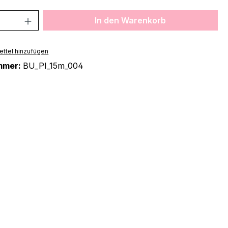
 Anzahl: Gib den gewünschten Wert ein 
In den Warenkorb
ttel hinzufügen
mmer:
BU_PI_15m_004