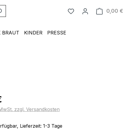
0,00 €
Ware
 BRAUT
KINDER
PRESSE
eis:
€
. MwSt. zzgl. Versandkosten
fügbar, Lieferzeit: 1-3 Tage