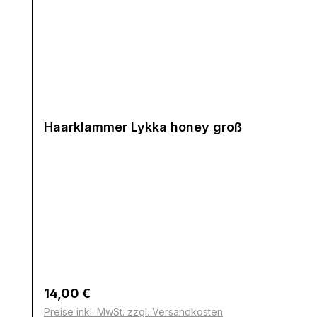
Haarklammer Lykka honey groß
Regulärer Preis:
14,00 €
Preise inkl. MwSt. zzgl. Versandkosten