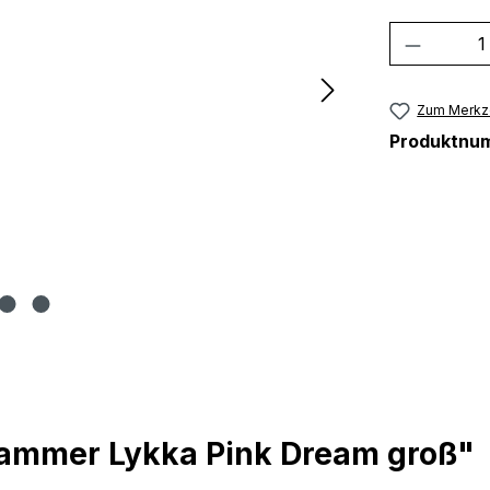
Produkt
Zum Merkze
Produktnu
lammer Lykka Pink Dream groß"