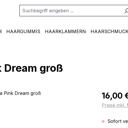
R
HAARGUMMIS
HAARKLAMMERN
HAARSCHMUCK
k Dream groß
Regulärer Pr
16,00 
Preise inkl
Sofort ver