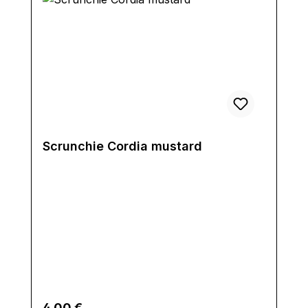
Scrunchie Cordia mustard
Regulärer Preis:
4,00 €