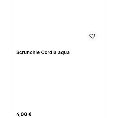
Scrunchie Cordia aqua
Regulärer Preis:
4,00 €