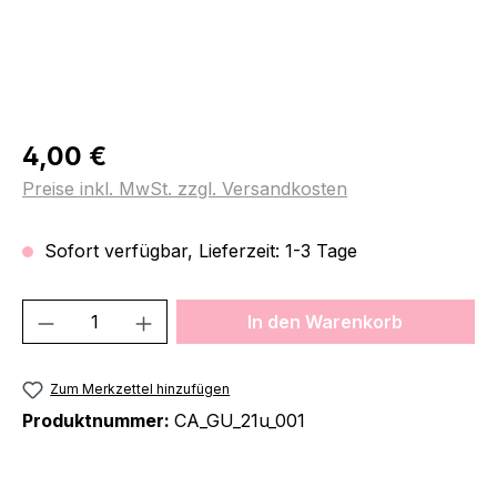
Regulärer Preis:
4,00 €
Preise inkl. MwSt. zzgl. Versandkosten
Sofort verfügbar, Lieferzeit: 1-3 Tage
Produkt Anzahl: Gib den gewünschten We
In den Warenkorb
Zum Merkzettel hinzufügen
Produktnummer:
CA_GU_21u_001