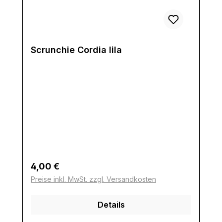
Scrunchie Cordia lila
Regulärer Preis:
4,00 €
Preise inkl. MwSt. zzgl. Versandkosten
Details