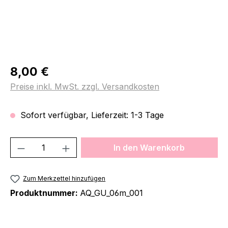
Regulärer Preis:
8,00 €
Preise inkl. MwSt. zzgl. Versandkosten
Sofort verfügbar, Lieferzeit: 1-3 Tage
Produkt Anzahl: Gib den gewünschten We
In den Warenkorb
Zum Merkzettel hinzufügen
Produktnummer:
AQ_GU_06m_001