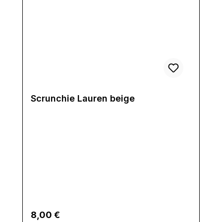
Scrunchie Lauren beige
Regulärer Preis:
8,00 €