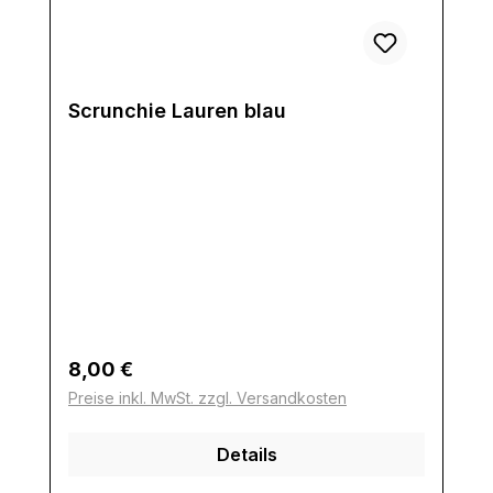
Scrunchie Lauren blau
Regulärer Preis:
8,00 €
Preise inkl. MwSt. zzgl. Versandkosten
Details