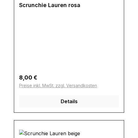
Scrunchie Lauren rosa
Regulärer Preis:
8,00 €
Preise inkl. MwSt. zzgl. Versandkosten
Details