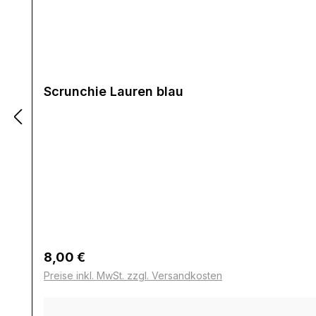
Scrunchie Lauren blau
Regulärer Preis:
8,00 €
Preise inkl. MwSt. zzgl. Versandkosten