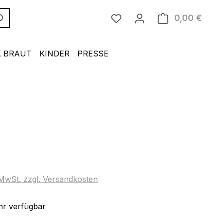
0,00 €
Ware
 BRAUT
KINDER
PRESSE
eis:
. MwSt. zzgl. Versandkosten
r verfügbar