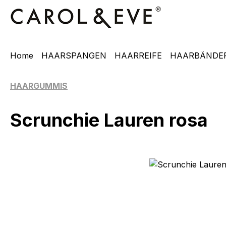
m Hauptinhalt springen
Zur Suche springen
Zur Hauptnavigation springen
Home
HAARSPANGEN
HAARREIFE
HAARBÄNDE
HAARGUMMIS
Scrunchie Lauren rosa
Bildergalerie überspringen