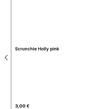
Scrunchie Holly pink
Regulärer Preis:
3,00 €