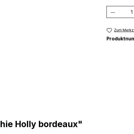
Produkt
Zum Merkze
Produktnu
hie Holly bordeaux"