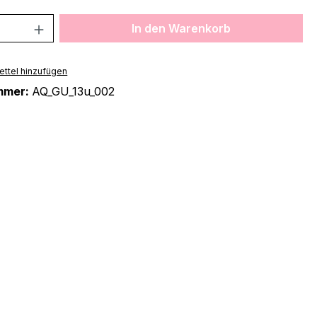
 Anzahl: Gib den gewünschten Wert ein 
In den Warenkorb
ttel hinzufügen
mmer:
AQ_GU_13u_002