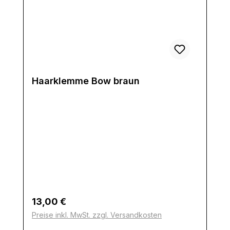
Haarklemme Bow braun
Regulärer Preis:
13,00 €
Preise inkl. MwSt. zzgl. Versandkosten