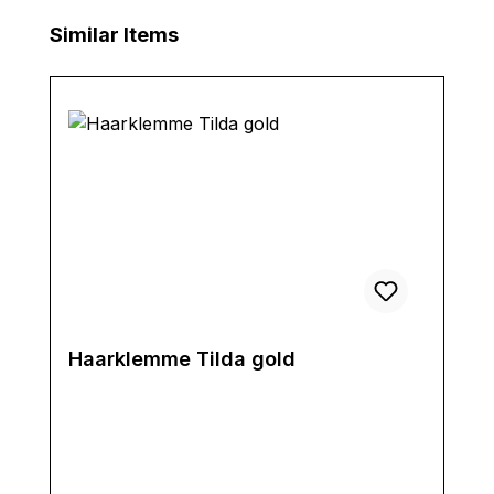
Produktgalerie überspringen
Similar Items
Haarklemme Tilda gold