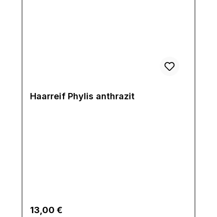
Haarreif Phylis anthrazit
Regulärer Preis:
13,00 €