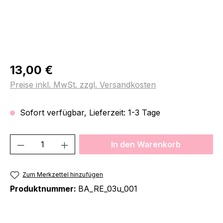
Regulärer Preis:
13,00 €
Preise inkl. MwSt. zzgl. Versandkosten
Sofort verfügbar, Lieferzeit: 1-3 Tage
Produkt Anzahl: Gib den gewünschten We
In den Warenkorb
Zum Merkzettel hinzufügen
Produktnummer:
BA_RE_03u_001