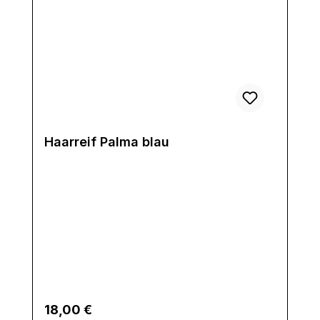
Haarreif Palma blau
Regulärer Preis:
18,00 €