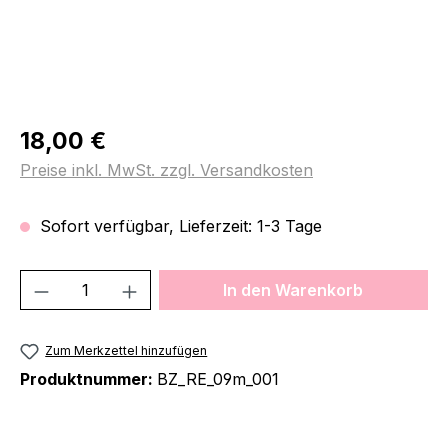
Regulärer Preis:
18,00 €
Preise inkl. MwSt. zzgl. Versandkosten
Sofort verfügbar, Lieferzeit: 1-3 Tage
Produkt Anzahl: Gib den gewünschten We
In den Warenkorb
Zum Merkzettel hinzufügen
Produktnummer:
BZ_RE_09m_001