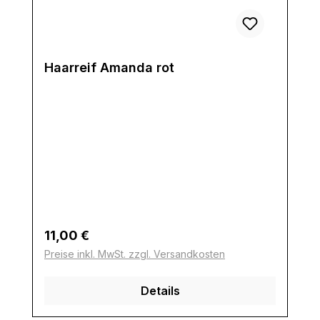
Haarreif Amanda rot
Regulärer Preis:
11,00 €
Preise inkl. MwSt. zzgl. Versandkosten
Details