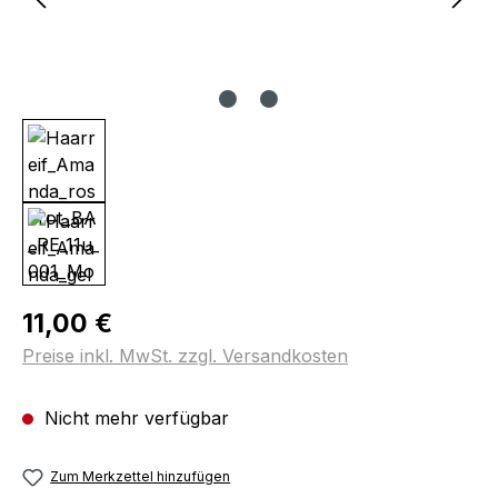
Regulärer Preis:
11,00 €
Preise inkl. MwSt. zzgl. Versandkosten
Nicht mehr verfügbar
Zum Merkzettel hinzufügen