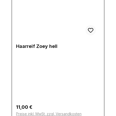
Haarreif Zoey hell
Regulärer Preis:
11,00 €
Preise inkl. MwSt. zzgl. Versandkosten