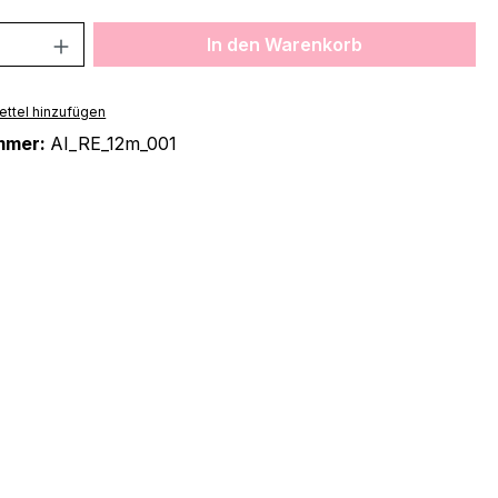
 Anzahl: Gib den gewünschten Wert ein 
In den Warenkorb
ttel hinzufügen
mmer:
AI_RE_12m_001