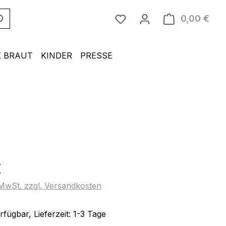
0,00 €
Ware
 BRAUT
KINDER
PRESSE
eis:
€
. MwSt. zzgl. Versandkosten
fügbar, Lieferzeit: 1-3 Tage