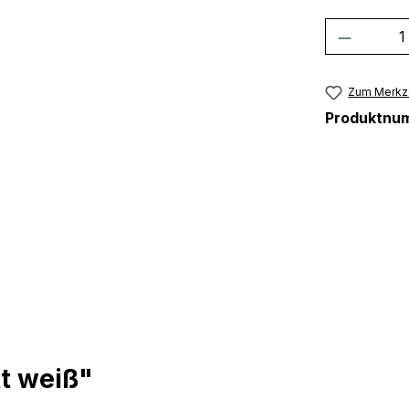
Produkt
Zum Merkze
Produktnu
t weiß"