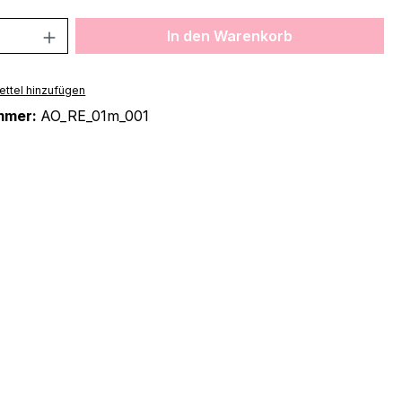
 Anzahl: Gib den gewünschten Wert ein 
In den Warenkorb
ttel hinzufügen
mmer:
AO_RE_01m_001