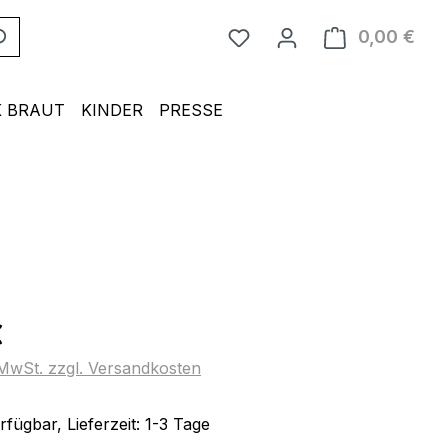
0,00 €
Ware
 BRAUT
KINDER
PRESSE
eis:
€
. MwSt. zzgl. Versandkosten
fügbar, Lieferzeit: 1-3 Tage