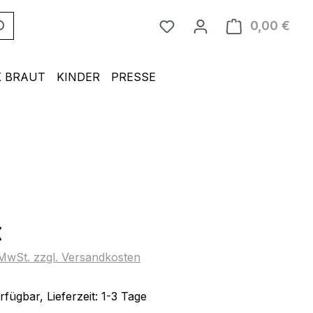
0,00 €
Ware
 BRAUT
KINDER
PRESSE
eis:
€
. MwSt. zzgl. Versandkosten
fügbar, Lieferzeit: 1-3 Tage