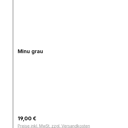
Minu grau
Regulärer Preis:
19,00 €
Preise inkl. MwSt. zzgl. Versandkosten