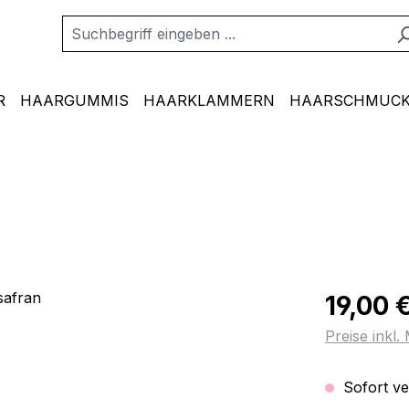
R
HAARGUMMIS
HAARKLAMMERN
HAARSCHMUCK
Regulärer Pr
19,00 
Preise inkl
Sofort ver