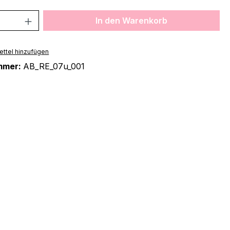
 Anzahl: Gib den gewünschten Wert ein 
In den Warenkorb
ttel hinzufügen
mmer:
AB_RE_07u_001