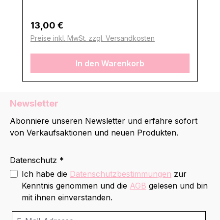
Regulärer Preis:
13,00 €
Preise inkl. MwSt. zzgl. Versandkosten
In den Warenkorb
Newsletter
Abonniere unseren Newsletter und erfahre sofort
von Verkaufsaktionen und neuen Produkten.
Datenschutz *
Ich habe die
Datenschutzbestimmungen
zur
Kenntnis genommen und die
AGB
gelesen und bin
mit ihnen einverstanden.