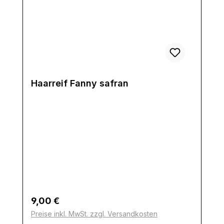
Haarreif Fanny safran
Regulärer Preis:
9,00 €
Preise inkl. MwSt. zzgl. Versandkosten