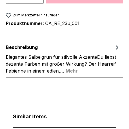
Zum Merkzettel hinzufügen
Produktnummer:
CA_RE_23u_001
Beschreibung
Elegantes Salbeigrün für stilvolle AkzenteDu liebst
dezente Farben mit großer Wirkung? Der Haarreif
Fabienne in einem edlen,…
Mehr
Produktgalerie überspringen
Similar Items