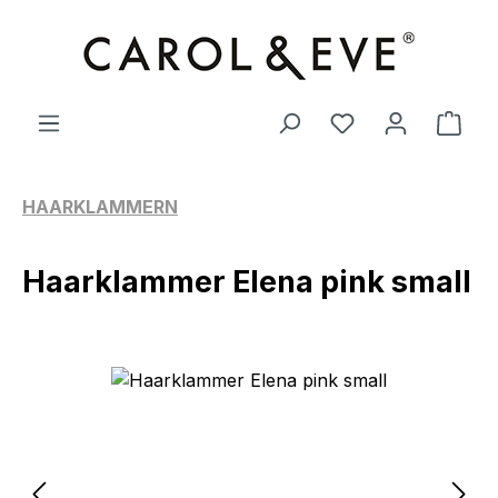
Zum Hauptinhalt springen
Ware
HAARKLAMMERN
Haarklammer Elena pink small
Bildergalerie überspringen