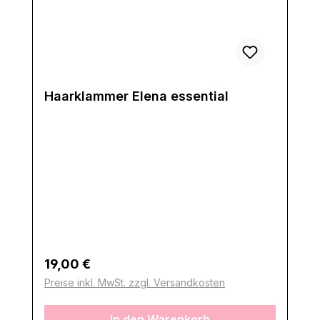
Haarklammer Elena essential
Regulärer Preis:
19,00 €
Preise inkl. MwSt. zzgl. Versandkosten
In den Warenkorb