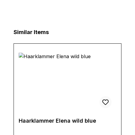
Produktgalerie überspringen
Similar Items
Haarklammer Elena wild blue