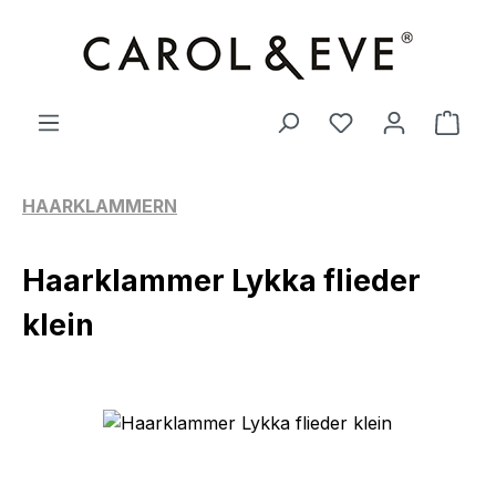
Zum Hauptinhalt springen
Ware
HAARKLAMMERN
Haarklammer Lykka flieder
klein
Bildergalerie überspringen