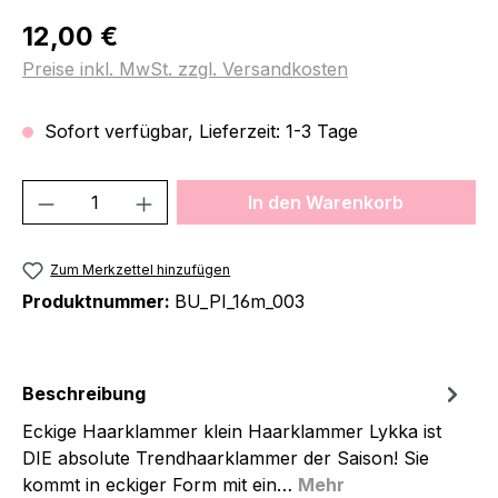
Regulärer Preis:
12,00 €
Preise inkl. MwSt. zzgl. Versandkosten
Sofort verfügbar, Lieferzeit: 1-3 Tage
Produkt Anzahl: Gib den gewünschten We
In den Warenkorb
Zum Merkzettel hinzufügen
Produktnummer:
BU_PI_16m_003
Beschreibung
Eckige Haarklammer klein Haarklammer Lykka ist
DIE absolute Trendhaarklammer der Saison! Sie
kommt in eckiger Form mit ein…
Mehr