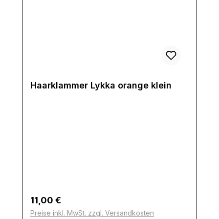
Haarklammer Lykka orange klein
Regulärer Preis:
11,00 €
Preise inkl. MwSt. zzgl. Versandkosten