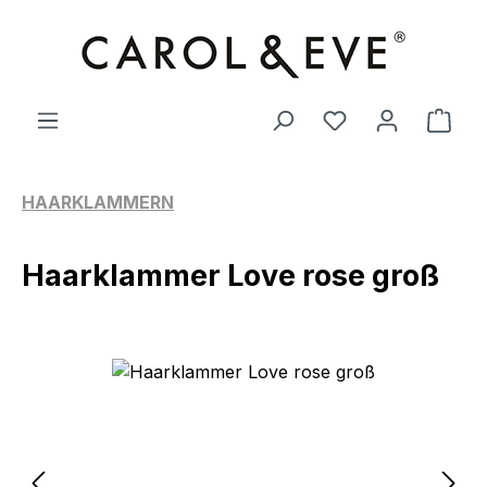
Zum Hauptinhalt springen
Ware
HAARKLAMMERN
Haarklammer Love rose groß
Bildergalerie überspringen