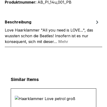
Produktnummer:
AB_PI_14u_001_PB
Beschreibung
Love Haarklammer "All you need is LOVE...", das
wussten schon die Beatles! Insofern ist es nur
konsequent, sich mit dieser…
Mehr
Produktgalerie überspringen
Similar Items