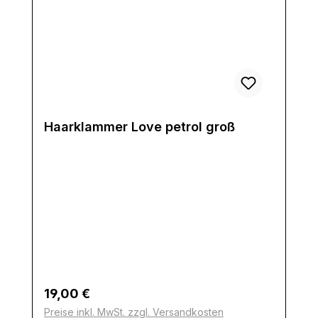
Haarklammer Love petrol groß
Regulärer Preis:
19,00 €
Preise inkl. MwSt. zzgl. Versandkosten