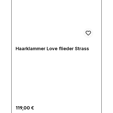
Haarklammer Love flieder Strass
Regulärer Preis:
119,00 €