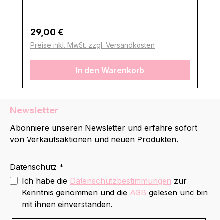
Regulärer Preis:
29,00 €
Preise inkl. MwSt. zzgl. Versandkosten
In den Warenkorb
Newsletter
Abonniere unseren Newsletter und erfahre sofort
von Verkaufsaktionen und neuen Produkten.
Datenschutz *
Ich habe die
Datenschutzbestimmungen
zur
Kenntnis genommen und die
AGB
gelesen und bin
mit ihnen einverstanden.