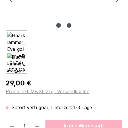
Regulärer Preis:
29,00 €
Preise inkl. MwSt. zzgl. Versandkosten
Sofort verfügbar, Lieferzeit: 1-3 Tage
Produkt Anzahl: Gib den gewünschten We
In den Warenkorb