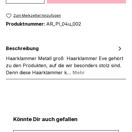
Zum Merkzettel hinzufügen
Produktnummer:
AR_PI_04u_002
Beschreibung
Haarklammer Metall groß Haarklammer Eve gehört
zu den Produkten, auf die wir besonders stolz sind.
Denn diese Haarklammer k…
Mehr
Produktgalerie überspringen
Könnte Dir auch gefallen