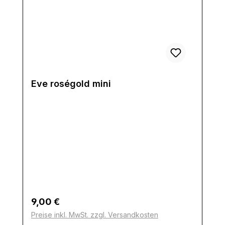
Eve roségold mini
Regulärer Preis:
9,00 €
Preise inkl. MwSt. zzgl. Versandkosten