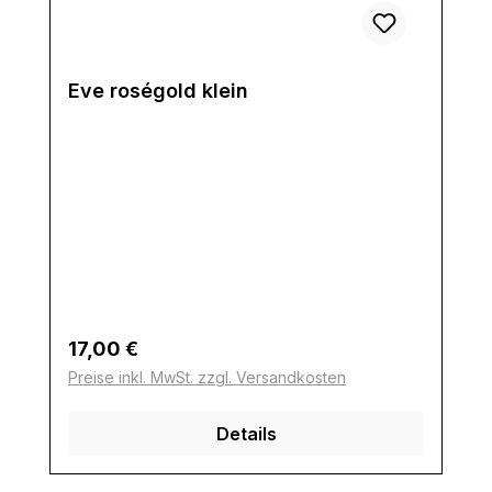
Eve roségold klein
Regulärer Preis:
17,00 €
Preise inkl. MwSt. zzgl. Versandkosten
Details