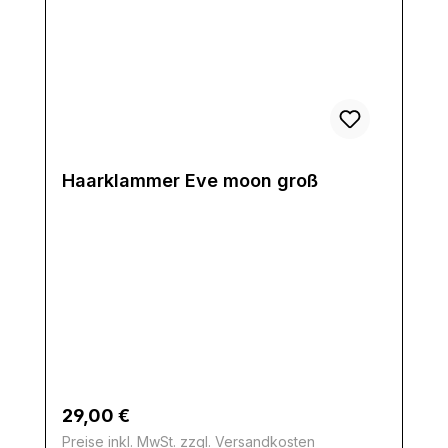
Haarklammer Eve moon groß
Regulärer Preis:
29,00 €
Preise inkl. MwSt. zzgl. Versandkosten