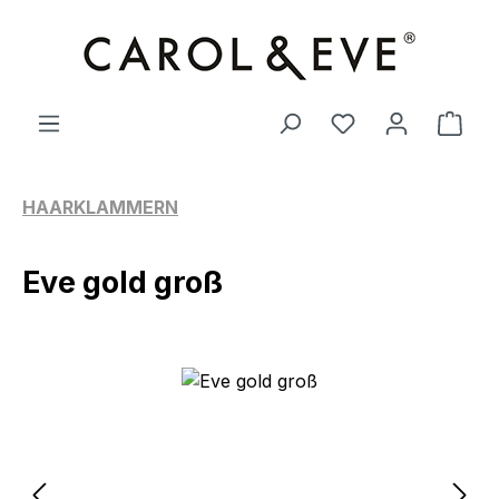
Zum Hauptinhalt springen
Ware
HAARKLAMMERN
Eve gold groß
Bildergalerie überspringen