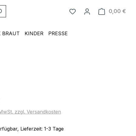
0,00 €
Ware
 BRAUT
KINDER
PRESSE
eis:
€
. MwSt. zzgl. Versandkosten
fügbar, Lieferzeit: 1-3 Tage