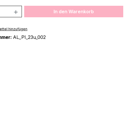
 Anzahl: Gib den gewünschten Wert ein 
In den Warenkorb
ttel hinzufügen
mmer:
AL_PI_23u_002