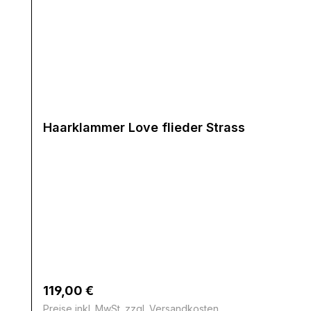
Haarklammer Love flieder Strass
Regulärer Preis:
119,00 €
Preise inkl. MwSt. zzgl. Versandkosten