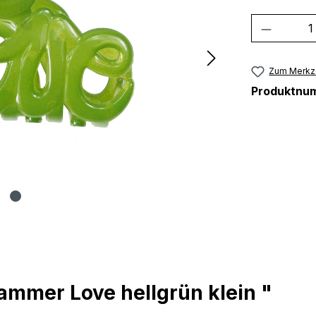
Produkt
Zum Merkze
Produktnu
ammer Love hellgrün klein "