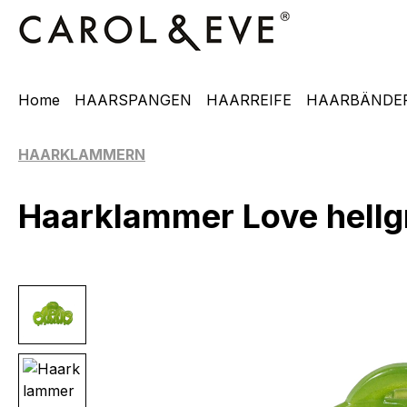
m Hauptinhalt springen
Zur Suche springen
Zur Hauptnavigation springen
Home
HAARSPANGEN
HAARREIFE
HAARBÄNDE
HAARKLAMMERN
Haarklammer Love hellgr
Bildergalerie überspringen