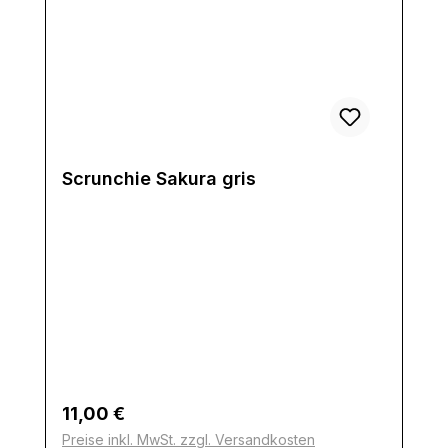
Scrunchie Sakura gris
Regulärer Preis:
11,00 €
Preise inkl. MwSt. zzgl. Versandkosten