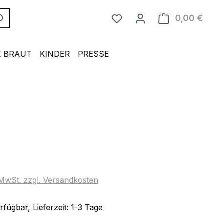
0,00 €
Ware
 BRAUT
KINDER
PRESSE
eis:
. MwSt. zzgl. Versandkosten
fügbar, Lieferzeit: 1-3 Tage