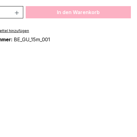
 Anzahl: Gib den gewünschten Wert ein 
In den Warenkorb
ttel hinzufügen
mmer:
BE_GU_15m_001