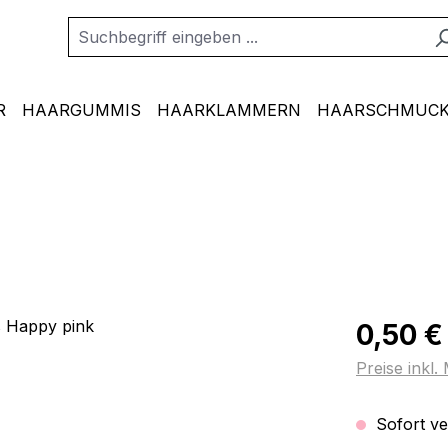
R
HAARGUMMIS
HAARKLAMMERN
HAARSCHMUCK
Regulärer Pr
0,50 €
Preise inkl
Sofort ver