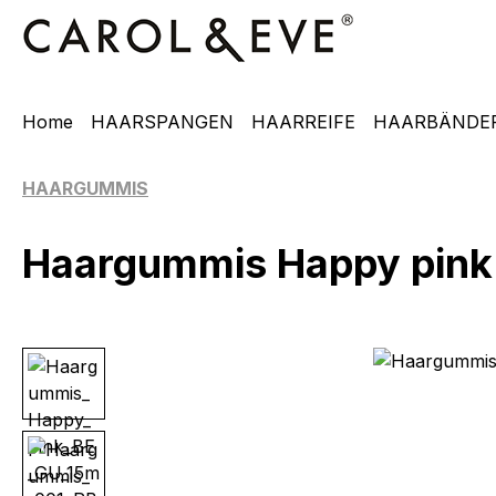
m Hauptinhalt springen
Zur Suche springen
Zur Hauptnavigation springen
Home
HAARSPANGEN
HAARREIFE
HAARBÄNDE
HAARGUMMIS
Haargummis Happy pink
Bildergalerie überspringen