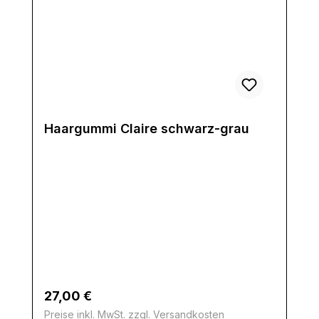
Haargummi Claire schwarz-grau
Regulärer Preis:
27,00 €
Preise inkl. MwSt. zzgl. Versandkosten