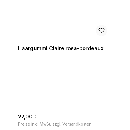
Haargummi Claire rosa-bordeaux
Regulärer Preis:
27,00 €
Preise inkl. MwSt. zzgl. Versandkosten