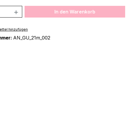
 Anzahl: Gib den gewünschten Wert ein 
In den Warenkorb
ttel hinzufügen
mmer:
AN_GU_21m_002