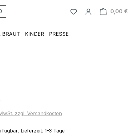
0,00 €
Ware
 BRAUT
KINDER
PRESSE
eis:
€
. MwSt. zzgl. Versandkosten
fügbar, Lieferzeit: 1-3 Tage