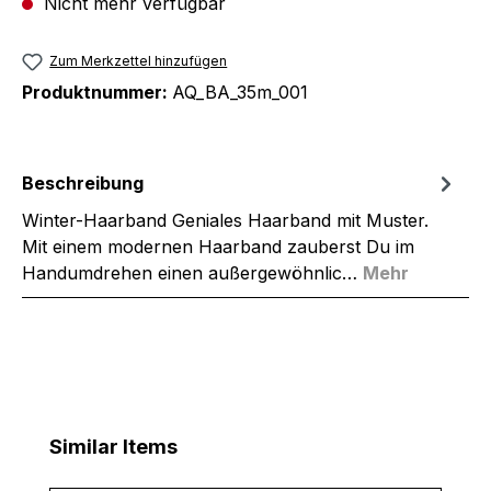
Nicht mehr verfügbar
Zum Merkzettel hinzufügen
Produktnummer:
AQ_BA_35m_001
Beschreibung
Winter-Haarband Geniales Haarband mit Muster.
Mit einem modernen Haarband zauberst Du im
Handumdrehen einen außergewöhnlic…
Mehr
Produktgalerie überspringen
Similar Items