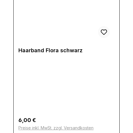
Haarband Flora schwarz
Regulärer Preis:
6,00 €
Preise inkl. MwSt. zzgl. Versandkosten