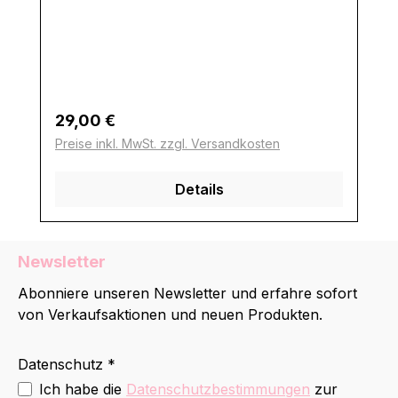
Regulärer Preis:
29,00 €
Preise inkl. MwSt. zzgl. Versandkosten
Details
Newsletter
Abonniere unseren Newsletter und erfahre sofort
von Verkaufsaktionen und neuen Produkten.
Datenschutz *
Ich habe die
Datenschutzbestimmungen
zur