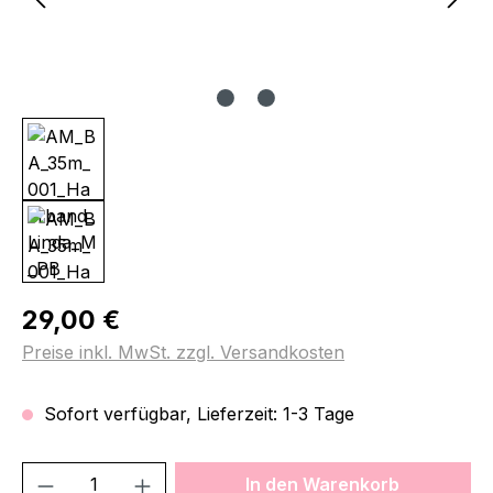
Regulärer Preis:
29,00 €
Preise inkl. MwSt. zzgl. Versandkosten
Sofort verfügbar, Lieferzeit: 1-3 Tage
Produkt Anzahl: Gib den gewünschten We
In den Warenkorb