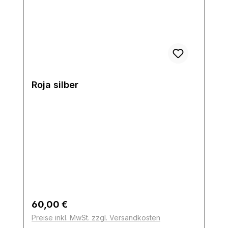
Roja silber
Regulärer Preis:
60,00 €
Preise inkl. MwSt. zzgl. Versandkosten